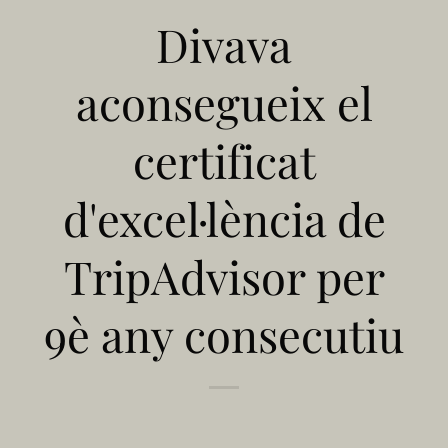
Divava
aconsegueix el
certificat
d'excel·lència de
TripAdvisor per
9è any consecutiu