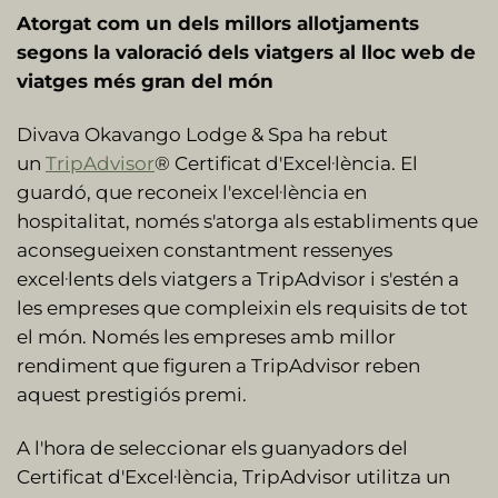
Atorgat com un dels millors allotjaments
segons la valoració dels viatgers al lloc web de
viatges més gran del món
Divava Okavango Lodge & Spa ha rebut
un
TripAdvisor
® Certificat d'Excel·lència. El
guardó, que reconeix l'excel·lència en
hospitalitat, només s'atorga als establiments que
aconsegueixen constantment ressenyes
excel·lents dels viatgers a TripAdvisor i s'estén a
les empreses que compleixin els requisits de tot
el món. Només les empreses amb millor
rendiment que figuren a TripAdvisor reben
aquest prestigiós premi.
A l'hora de seleccionar els guanyadors del
Certificat d'Excel·lència, TripAdvisor utilitza un