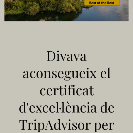
Divava
aconsegueix el
certificat
d'excel·lència de
TripAdvisor per