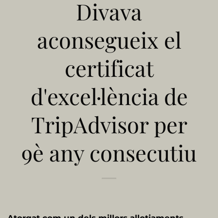
Divava
aconsegueix el
certificat
d'excel·lència de
TripAdvisor per
9è any consecutiu
Atorgat com un dels millors allotjaments