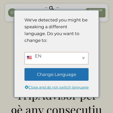
Salta
al
RESERVA
ARA
contingut
We've detected you might be
speaking a different
Divava
language. Do you want to
change to:
aconsegueix el
EN
certificat
Change Language
d'excel·lència de
Close and do not switch language
TripAdvisor per
9è any consecutiu