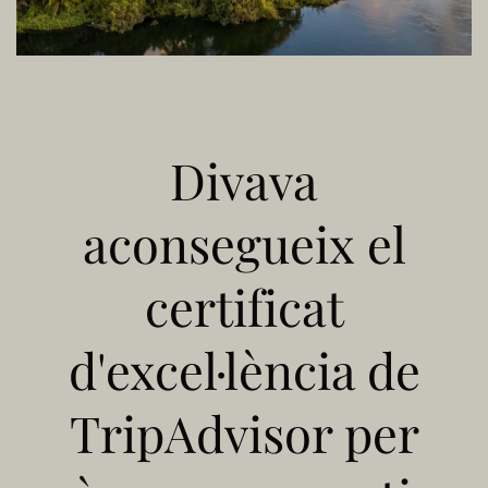
Divava
aconsegueix el
certificat
d'excel·lència de
TripAdvisor per