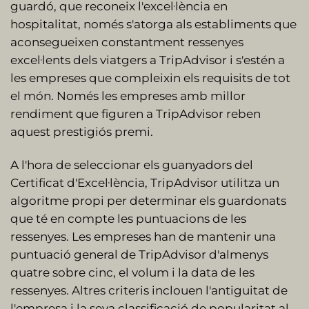
guardó, que reconeix l'excel·lència en
hospitalitat, només s'atorga als establiments que
aconsegueixen constantment ressenyes
excel·lents dels viatgers a TripAdvisor i s'estén a
les empreses que compleixin els requisits de tot
el món. Només les empreses amb millor
rendiment que figuren a TripAdvisor reben
aquest prestigiós premi.
A l'hora de seleccionar els guanyadors del
Certificat d'Excel·lència, TripAdvisor utilitza un
algoritme propi per determinar els guardonats
que té en compte les puntuacions de les
ressenyes. Les empreses han de mantenir una
puntuació general de TripAdvisor d'almenys
quatre sobre cinc, el volum i la data de les
ressenyes. Altres criteris inclouen l'antiguitat de
l'empresa i la seva classificació de popularitat al