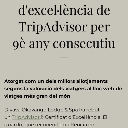
d'excel·lència de
TripAdvisor per
9è any consecutiu
Atorgat com un dels millors allotjaments
segons la valoració dels viatgers al lloc web de
viatges més gran del món
Divava Okavango Lodge & Spa ha rebut
un
TripAdvisor
® Certificat d'Excel·lència. El
guardó, que reconeix l'excel·lència en