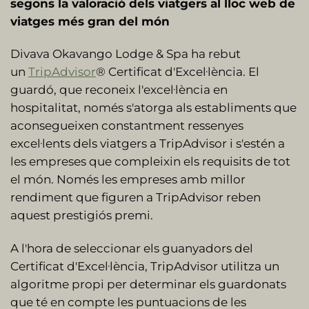
segons la valoració dels viatgers al lloc web de
viatges més gran del món
Divava Okavango Lodge & Spa ha rebut
un
TripAdvisor
® Certificat d'Excel·lència. El
guardó, que reconeix l'excel·lència en
hospitalitat, només s'atorga als establiments que
aconsegueixen constantment ressenyes
excel·lents dels viatgers a TripAdvisor i s'estén a
les empreses que compleixin els requisits de tot
el món. Només les empreses amb millor
rendiment que figuren a TripAdvisor reben
aquest prestigiós premi.
A l'hora de seleccionar els guanyadors del
Certificat d'Excel·lència, TripAdvisor utilitza un
algoritme propi per determinar els guardonats
que té en compte les puntuacions de les