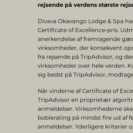
rejsende på verdens største re
Divava Okavango Lodge & Spa h
Certificate of Excellence-pris. U
anerkendelse af fremragende gæstf
virksomheder, der konsekvent op
fra rejsende på TripAdvisor, og den
virksomheder over hele verden. K
sig bedst på TripAdvisor, modtage
Når vinderne af Certificate of Ex
TripAdvisor en proprietær algorit
anmeldelser. Virksomhederne skal
boblerating på mindst fire ud af
anmeldelser. Yderligere kriterier