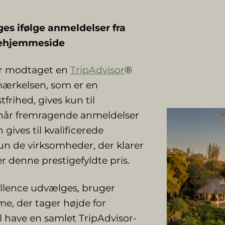
es ifølge anmeldelser fra
jsehjemmeside
ar modtaget en
TripAdvisor
®
dmærkelsen, som er en
rihed, gives kun til
når fremragende anmeldelser
 gives til kvalificerede
un de virksomheder, der klarer
r denne prestigefyldte pris.
cellence udvælges, bruger
me, der tager højde for
 have en samlet TripAdvisor-