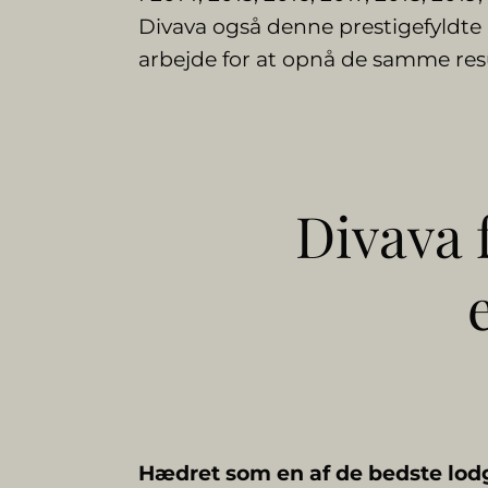
Divava også denne prestigefyldte p
arbejde for at opnå de samme resu
Divava f
Hædret som en af de bedste lodg