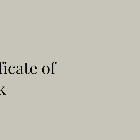
ficate of
k