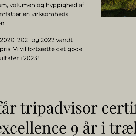
 fem, volumen og hyppighed af
 omfatter en virksomheds
en.
9, 2020, 2021 og 2022 vandt
ris. Vi vil fortsætte det gode
ltater i 2023!
år tripadvisor certi
excellence 9 år i træ