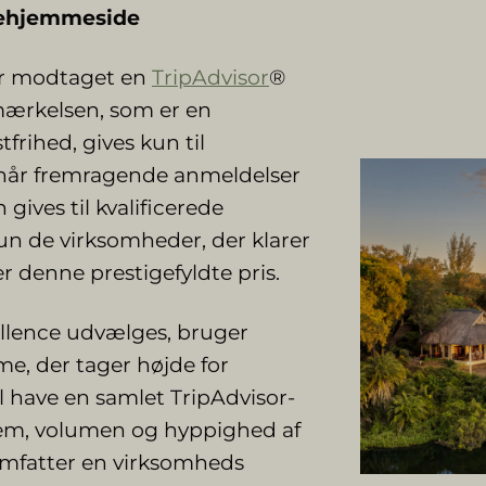
jsehjemmeside
ar modtaget en
TripAdvisor
®
dmærkelsen, som er en
rihed, gives kun til
når fremragende anmeldelser
 gives til kvalificerede
un de virksomheder, der klarer
r denne prestigefyldte pris.
cellence udvælges, bruger
me, der tager højde for
 have en samlet TripAdvisor-
 fem, volumen og hyppighed af
 omfatter en virksomheds