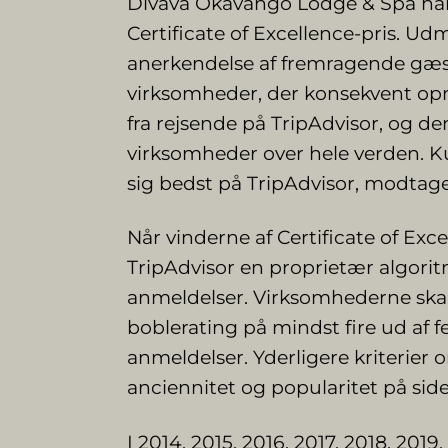
Divava Okavango Lodge & Spa h
Certificate of Excellence-pris. U
anerkendelse af fremragende gæstf
virksomheder, der konsekvent op
fra rejsende på TripAdvisor, og den
virksomheder over hele verden. K
sig bedst på TripAdvisor, modtage
Når vinderne af Certificate of Ex
TripAdvisor en proprietær algorit
anmeldelser. Virksomhederne skal
boblerating på mindst fire ud af
anmeldelser. Yderligere kriterier
anciennitet og popularitet på sid
I 2014, 2015, 2016, 2017, 2018, 201