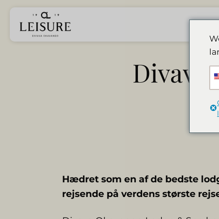
Fortsæt
til
indhold
We
la
Divava f
Hædret som en af de bedste lodg
rejsende på verdens største re