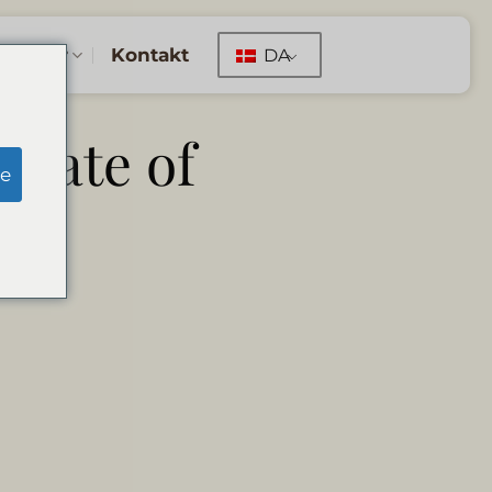
kinger
Kontakt
DA
ficate of
e
k