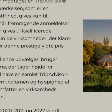
ar modtaget en
TripAdvisor
®
dmærkelsen, som er en
rihed, gives kun til
når fremragende anmeldelser
 gives til kvalificerede
un de virksomheder, der klarer
r denne prestigefyldte pris.
cellence udvælges, bruger
me, der tager højde for
 have en samlet TripAdvisor-
 fem, volumen og hyppighed af
 omfatter en virksomheds
en.
9, 2020, 2021 og 2022 vandt