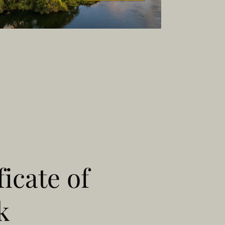
ficate of
k