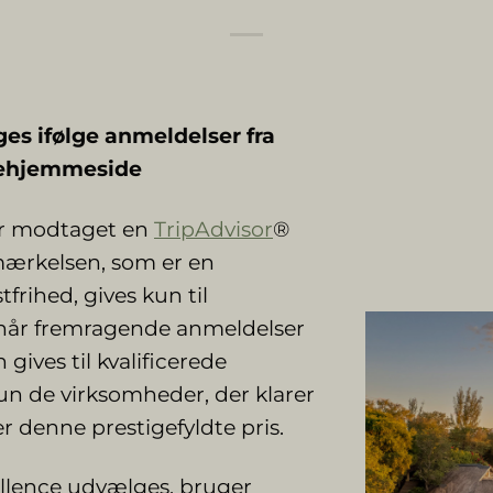
es ifølge anmeldelser fra
jsehjemmeside
ar modtaget en
TripAdvisor
®
dmærkelsen, som er en
rihed, gives kun til
når fremragende anmeldelser
 gives til kvalificerede
un de virksomheder, der klarer
r denne prestigefyldte pris.
cellence udvælges, bruger