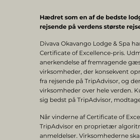
Hædret som en af de bedste lodg
rejsende på verdens største re
Divava Okavango Lodge & Spa h
Certificate of Excellence-pris. U
anerkendelse af fremragende gæstf
virksomheder, der konsekvent op
fra rejsende på TripAdvisor, og den
virksomheder over hele verden. K
sig bedst på TripAdvisor, modtage
Når vinderne af Certificate of Ex
TripAdvisor en proprietær algorit
anmeldelser. Virksomhederne skal