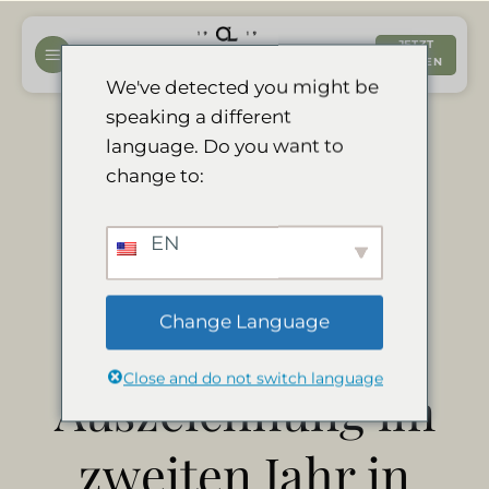
Zum
Inhalt
JETZT
BUCHEN
springen
We've detected you might be
speaking a different
Divava erhält die
language. Do you want to
change to:
"Tripadvisor
EN
Certificate of
Change Language
Excellence"
Close and do not switch language
Auszeichnung im
zweiten Jahr in