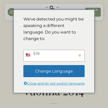
Siirry
sisältöön
VARAA
NYT
We've detected you might be
speaking a different
Divava vence o
language. Do you want to
change to:
certificado de
EN
excelência
Change Language
tripadvisor
Close and do not switch language
vuonna 2014