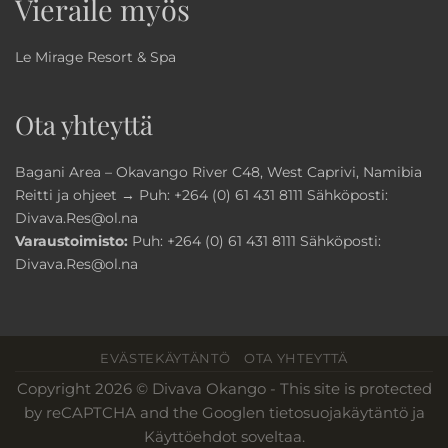
Vieraile myös
Le Mirage Resort & Spa
Ota yhteyttä
Bagani Area – Okavango River C48, West Caprivi, Namibia
Reitti ja ohjeet →
Puh:
+264 (0) 61 431 8111
Sähköposti:
Divava.Res@ol.na
Varaustoimisto:
Puh:
+264 (0) 61 431 8111
Sähköposti:
Divava.Res@ol.na
EVÄSTEKÄYTÄNTÖ
OTA YHTEYTTÄ
Copyright 2026 © Divava Okango - This site is protected
by reCAPTCHA and the
Googlen tietosuojakäytäntö
ja
Käyttöehdot
soveltaa.