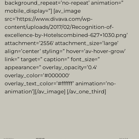
background_repeat=’no-repeat’ animation=”
mobile_display=”] [av_image
src=’https://www.divava.com/wp-
content/uploads/2017/02/Recognition-of-
excellence-by-Hotelscombined-627×1030.png’
attachment=’2556′ attachment_size=’large’
align=’center’ styling=” hover=’av-hover-grow’
link=” target=” caption=” font_size=”
appearance=” overlay_opacity=’0.4′
overlay_color=’#000000′
overlay_text_color=’#ffffff’ animation=’no-
animation’][/av_image] [/av_one_third]