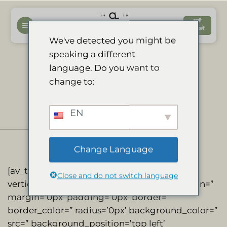
सामग्री
पर
अभी
बुक करें
जाएं
We've detected you might be
speaking a different
Certificado de
language. Do you want to
change to:
Excelencia 2017
EN
Change Language
[av_two_third first min_height=”
Close and do not switch language
vertical_alignment=” space=” custom_margin=”
margin=’0px’ padding=’0px’ border=”
border_color=” radius=’0px’ background_color=”
src=” background_position=’top left’