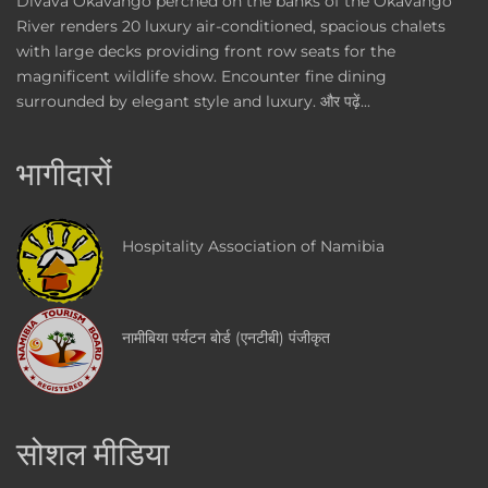
Divava Okavango perched on the banks of the Okavango
River renders 20 luxury air-conditioned, spacious chalets
with large decks providing front row seats for the
magnificent wildlife show. Encounter fine dining
surrounded by elegant style and luxury.
और पढ़ें...
भागीदारों
Hospitality Association of Namibia
नामीबिया पर्यटन बोर्ड (एनटीबी) पंजीकृत
सोशल मीडिया