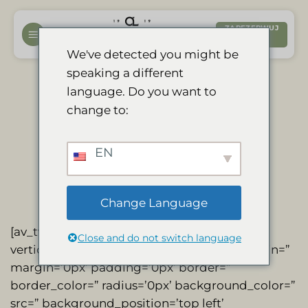
Przewiń
do
ZAREZERWUJ
TERAZ
zawartości
We've detected you might be
speaking a different
Certificado de
language. Do you want to
change to:
Excelencia 2017
EN
Change Language
[av_two_third first min_height=”
Close and do not switch language
vertical_alignment=” space=” custom_margin=”
margin=’0px’ padding=’0px’ border=”
border_color=” radius=’0px’ background_color=”
src=” background_position=’top left’