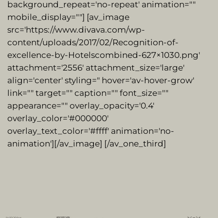
background_repeat='no-repeat' animation=""
mobile_display=""] [av_image
src='https://www.divava.com/wp-
content/uploads/2017/02/Recognition-of-
excellence-by-Hotelscombined-627×1030.png'
attachment='2556′ attachment_size='large'
align='center' styling=" hover='av-hover-grow'
link="" target="" caption="" font_size=""
appearance="" overlay_opacity='0.4′
overlay_color='#000000′
overlay_text_color='#ffff' animation='no-
animation'][/av_image] [/av_one_third]