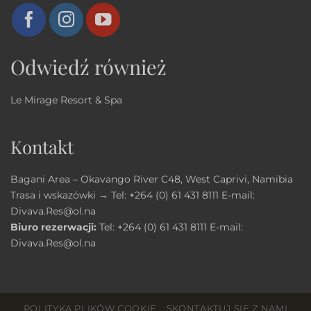
Odwiedź również
Le Mirage Resort & Spa
Kontakt
Bagani Area – Okavango River C48, West Caprivi, Namibia
Trasa i wskazówki →
Tel:
+264 (0) 61 431 8111
E-mail:
Divava.Res@ol.na
Biuro rezerwacji:
Tel:
+264 (0) 61 431 8111
E-mail:
Divava.Res@ol.na
POLITYKA PLIKÓW COOKIE
SKONTAKTUJ SIĘ Z NAMI