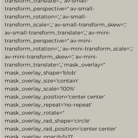
transform_translate=',,' av-small-
transform_perspective=" av-small-
transform_rotation=',,' av-small-
transform_scale=',,' av-small-transform_skew=','
av-small-transform_translate=',,' av-mini-
transform_perspective=" av-mini-
transform_rotation=',,' av-mini-transform_scale=',,'
av-mini-transform_skew=',' av-mini-
transform_translate=',,' mask_overlay="
mask_overlay_shape='blob'
mask_overlay_size='contain'
mask_overlay_scale='100%'
mask_overlay_position='center center'
mask_overlay_repeat='no-repeat'
mask_overlay_rotate="
mask_overlay_rad_shape='circle'
mask_overlay_rad_position='center center'
mask_overlay_opacity1='0′