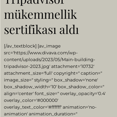
mükemmellik
sertifikası aldı
[/av_textblock] [av_image
src='https://www.divava.com/wp-
content/uploads/2023/05/Main-building-
tripadvisor-2023.jpg' attachment='10732′
attachment_size='full' copyright=" caption="
image_size=" styling=" box_shadow='none'
box_shadow_width='10' box_shadow_color="
align='center' font_size=" overlay_opacity='0.4′
overlay_color='#000000′
overlay_text_color='#ffffff' animation='no-
animation' animation_duration="