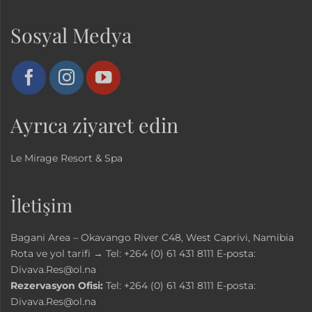
Sosyal Medya
Ayrıca ziyaret edin
Le Mirage Resort & Spa
İletişim
Bagani Area – Okavango River C48, West Caprivi, Namibia
Rota ve yol tarifi →
Tel:
+264 (0) 61 431 8111
E-posta:
Divava.Res@ol.na
Rezervasyon Ofisi:
Tel:
+264 (0) 61 431 8111
E-posta:
Divava.Res@ol.na