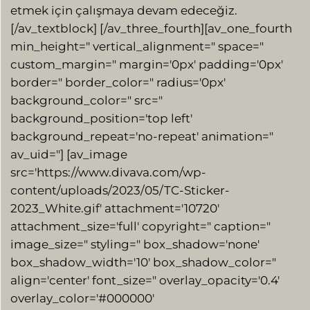
etmek için çalışmaya devam edeceğiz.
[/av_textblock] [/av_three_fourth][av_one_fourth
min_height=" vertical_alignment=" space="
custom_margin=" margin='0px' padding='0px'
border=" border_color=" radius='0px'
background_color=" src="
background_position='top left'
background_repeat='no-repeat' animation="
av_uid="] [av_image
src='https://www.divava.com/wp-
content/uploads/2023/05/TC-Sticker-
2023_White.gif' attachment='10720′
attachment_size='full' copyright=" caption="
image_size=" styling=" box_shadow='none'
box_shadow_width='10' box_shadow_color="
align='center' font_size=" overlay_opacity='0.4′
overlay_color='#000000′