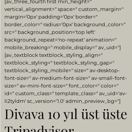
[av_three_fourth first min_height="
vertical_alignment=" space=" custom_margin="
margin='0px' padding='0px' border="
border_color=" radius='0px' background_color="
src=" background_position='top left'
background_repeat='no-repeat' animation="
mobile_breaking=" mobile_display=" av_uid="]
[av_textblock textblock_styling_align="
textblock_styling=" textblock_styling_gap="
textblock_styling_mobile=" size=" av-desktop-
font-size=" av-medium-font-size=" av-small-font-
size=" av-mini-font-size=" font_color=" color="
id=" custom_class=" template_class=" av_uid='av-
li2tyldm' sc_version='1.0′ admin_preview_bg="]
Divava 10 yıl üst üste
Tripadvisor