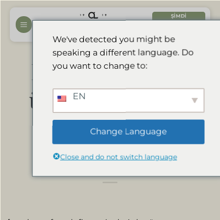
İçeriğe
ŞIMDI
atla
REZERVASYON
YAPTIRIN
We've detected you might be
speaking a different language. Do
Divava 10 yıl üst
you want to change to:
üste Tripadvisor
EN
mükemmellik
Change Language
sertifikası aldı
Close and do not switch language