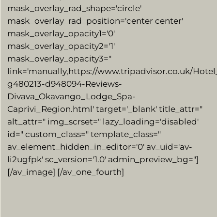
mask_overlay_rad_shape='circle'
mask_overlay_rad_position='center center'
mask_overlay_opacity1='0′
mask_overlay_opacity2='1′
mask_overlay_opacity3="
link='manually,https://www.tripadvisor.co.uk/Hote
g480213-d948094-Reviews-
Divava_Okavango_Lodge_Spa-
Caprivi_Region.html' target='_blank' title_attr="
alt_attr=" img_scrset=" lazy_loading='disabled'
id=" custom_class=" template_class="
av_element_hidden_in_editor='0′ av_uid='av-
li2ugfpk' sc_version='1.0′ admin_preview_bg="]
[/av_image] [/av_one_fourth]