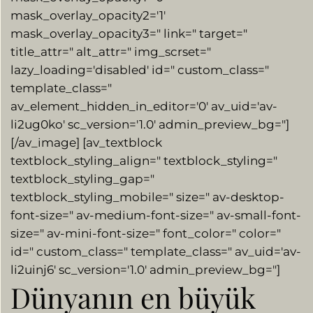
mask_overlay_opacity2='1′
mask_overlay_opacity3=" link=" target="
title_attr=" alt_attr=" img_scrset="
lazy_loading='disabled' id=" custom_class="
template_class="
av_element_hidden_in_editor='0′ av_uid='av-
li2ug0ko' sc_version='1.0′ admin_preview_bg="]
[/av_image] [av_textblock
textblock_styling_align=" textblock_styling="
textblock_styling_gap="
textblock_styling_mobile=" size=" av-desktop-
font-size=" av-medium-font-size=" av-small-font-
size=" av-mini-font-size=" font_color=" color="
id=" custom_class=" template_class=" av_uid='av-
li2uinj6′ sc_version='1.0′ admin_preview_bg="]
Dünyanın en büyük