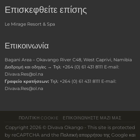
Επισκεφθείτε επίσης
Le Mirage Resort & Spa
Επικοινωνία
Bagani Area – Okavango River C48, West Caprivi, Namibia
Διαδρομή και οδηγίες →
Τηλ:
+264 (0) 61 431 8111
E-mail:
Divava.Res@ol.na
Γραφείο κρατήσεων:
Τηλ:
+264 (0) 61 431 8111
E-mail:
Divava.Res@ol.na
ΠΟΛΙΤΙΚΉ COOKIE
ΕΠΙΚΟΙΝΩΝΉΣΤΕ ΜΑΖΊ ΜΑΣ
Copyright 2026 © Divava Okango - This site is protected
by reCAPTCHA and the
Πολιτική απορρήτου της Google
και