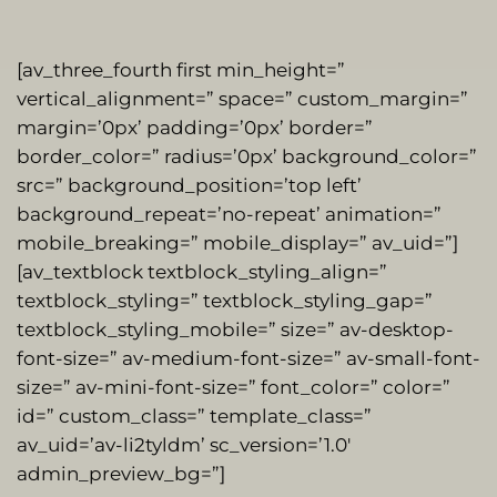
[av_three_fourth first min_height=”
vertical_alignment=” space=” custom_margin=”
margin=’0px’ padding=’0px’ border=”
border_color=” radius=’0px’ background_color=”
src=” background_position=’top left’
background_repeat=’no-repeat’ animation=”
mobile_breaking=” mobile_display=” av_uid=”]
[av_textblock textblock_styling_align=”
textblock_styling=” textblock_styling_gap=”
textblock_styling_mobile=” size=” av-desktop-
font-size=” av-medium-font-size=” av-small-font-
size=” av-mini-font-size=” font_color=” color=”
id=” custom_class=” template_class=”
av_uid=’av-li2tyldm’ sc_version=’1.0′
admin_preview_bg=”]