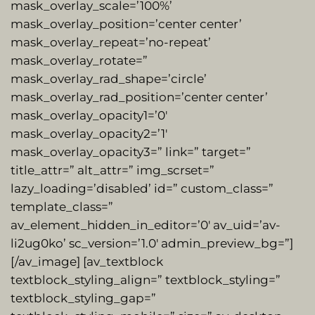
mask_overlay_scale=’100%’
mask_overlay_position=’center center’
mask_overlay_repeat=’no-repeat’
mask_overlay_rotate=”
mask_overlay_rad_shape=’circle’
mask_overlay_rad_position=’center center’
mask_overlay_opacity1=’0′
mask_overlay_opacity2=’1′
mask_overlay_opacity3=” link=” target=”
title_attr=” alt_attr=” img_scrset=”
lazy_loading=’disabled’ id=” custom_class=”
template_class=”
av_element_hidden_in_editor=’0′ av_uid=’av-
li2ug0ko’ sc_version=’1.0′ admin_preview_bg=”]
[/av_image] [av_textblock
textblock_styling_align=” textblock_styling=”
textblock_styling_gap=”