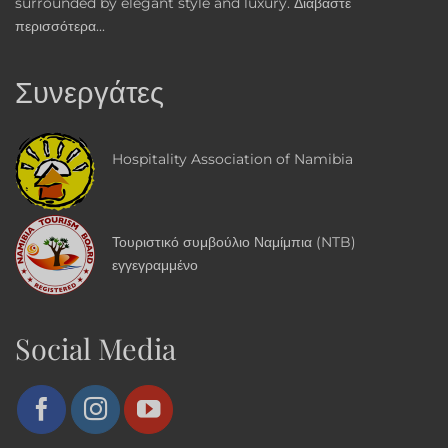
surrounded by elegant style and luxury.
Διαβάστε
περισσότερα...
Συνεργάτες
Hospitality Association of Namibia
Τουριστικό συμβούλιο Ναμίμπια (NTB)
εγγεγραμμένο
Social Media