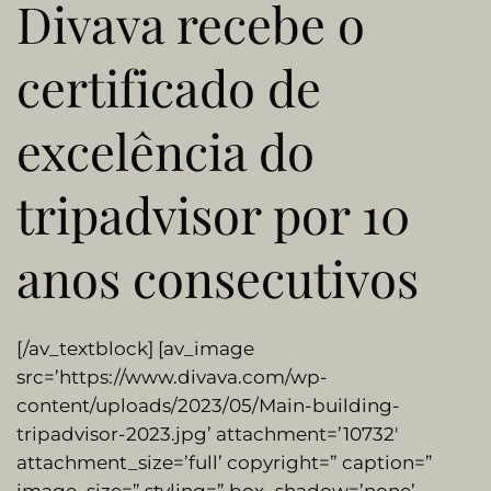
Divava recebe o
certificado de
excelência do
tripadvisor por 10
anos consecutivos
[/av_textblock] [av_image
src=’https://www.divava.com/wp-
content/uploads/2023/05/Main-building-
tripadvisor-2023.jpg’ attachment=’10732′
attachment_size=’full’ copyright=” caption=”
image_size=” styling=” box_shadow=’none’