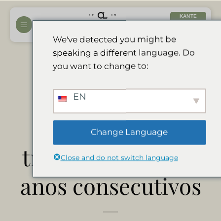
Μετάβαση
ΚΆΝΤΕ
στο
ΚΡΆΤΗΣΗ
περιεχόμενο
ΤΏΡΑ
We've detected you might be
speaking a different language. Do
Divava recebe o
you want to change to:
certificado de
EN
excelência do
Change Language
tripadvisor por 10
Close and do not switch language
anos consecutivos