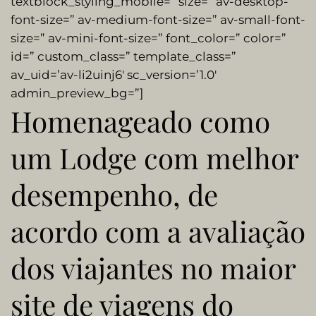
textblock_styling_mobile=” size=” av-desktop-
font-size=” av-medium-font-size=” av-small-font-
size=” av-mini-font-size=” font_color=” color=”
id=” custom_class=” template_class=”
av_uid=’av-li2uinj6′ sc_version=’1.0′
admin_preview_bg=”]
Homenageado como
um Lodge com melhor
desempenho, de
acordo com a avaliação
dos viajantes no maior
site de viagens do