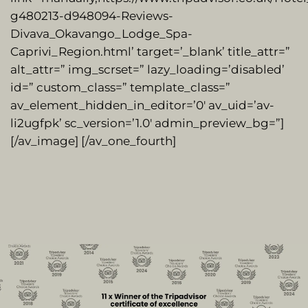
g480213-d948094-Reviews-
Divava_Okavango_Lodge_Spa-
Caprivi_Region.html’ target=’_blank’ title_attr=”
alt_attr=” img_scrset=” lazy_loading=’disabled’
id=” custom_class=” template_class=”
av_element_hidden_in_editor=’0′ av_uid=’av-
li2ugfpk’ sc_version=’1.0′ admin_preview_bg=”]
[/av_image] [/av_one_fourth]