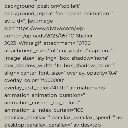
background_position=’top left’
background_repeat=’no-repeat’ animation=”
av_uid=”] [av_image
src=’https://www.divava.com/wp-
content/uploads/2023/05/TC-Sticker-
2023_White.gif’ attachment=’10720′
attachment_size=’full’ copyright=” caption=”
image_size=” styling=” box_shadow=’none’
box_shadow_width=’10’ box_shadow_color=”
align=’center’ font_size=” overlay_opacity=’0.4′
overlay_color=’#000000′
overlay_text_color=’#ffffff’ animation=’no-
animation’ animation_duration=”
animation_custom_bg_color=”
animation_z_index_curtain=’100′
parallax_parallax=” parallax_parallax_speed=” av-
desktop-parallax_parallax=” av-desktop-