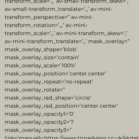
transform_scale=’,,’ av-small-transform_skew=’,’
av-small-transform_translate=’,,’ av-mini-
transform_perspective=” av-mini-
transform_rotation=’,,,’ av-mini-
transform_scale=’,,’ av-mini-transform_skew=’,’
av-mini-transform_translate=’,,’ mask_overlay=”
mask_overlay_shape=’blob’
mask_overlay_size=’contain’
mask_overlay_scale=’100%’
mask_overlay_position=’center center’
mask_overlay_repeat=’no-repeat’
mask_overlay_rotate=”
mask_overlay_rad_shape=’circle’
mask_overlay_rad_position=’center center’
mask_overlay_opacity1=’0′
mask_overlay_opacity2=’1′
mask_overlay_opacity3=”
link=’manually,https://www.tripadvisor.co.uk/Hote