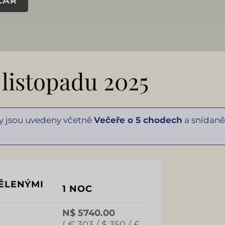
LÁŘ
. listopadu 2025
ny jsou uvedeny včetně
Večeře o 5 chodech
a snídaně
ĚLENÝMI
1 NOC
N$ 5740.00
( € 303 / $ 350 / £