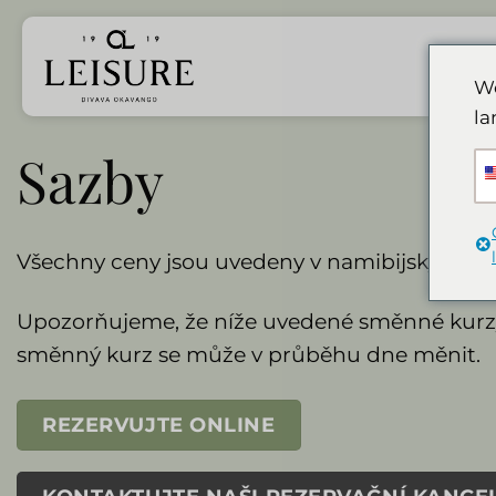
Přeskočit
na
obsah
We
la
Sazby
Všechny ceny jsou uvedeny v namibijských do
Upozorňujeme, že níže uvedené směnné kurzy
směnný kurz se může v průběhu dne měnit.
REZERVUJTE ONLINE