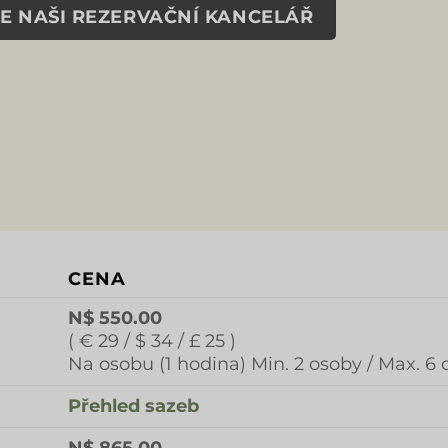
E NAŠI REZERVAČNÍ KANCELÁŘ
CENA
N$ 550.00
( € 29 / $ 34 / £ 25 )
Na osobu (1 hodina) Min. 2 osoby / Max. 6 
Přehled sazeb
N$ 865.00