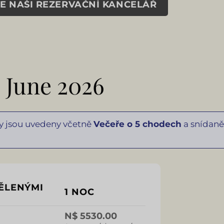
E NAŠI REZERVAČNÍ KANCELÁŘ
 June 2026
ny jsou uvedeny včetně
Večeře o 5 chodech
a snídaně
ĚLENÝMI
1 NOC
N$ 5530.00