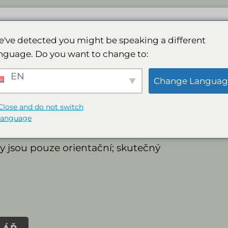
Lodge
Lázně
Galerie
Aktivity
Re
've detected you might be speaking a different
nguage. Do you want to change to:
Čast
EN
Change Languag
Close and do not switch
language
larech (N$).
Jaké
 jsou pouze orientační; skutečný