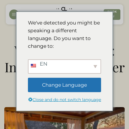
Fortsæt
til
BOOK
NU
indhold
We've detected you might be
speaking a different
language. Do you want to
Vores restaurant:
change to:
Internationale retter
EN
og vine
Change Language
Close and do not switch language