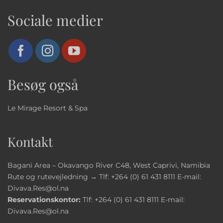
Sociale medier
Besøg også
Le Mirage Resort & Spa
Kontakt
Bagani Area – Okavango River C48, West Caprivi, Namibia
Rute og rutevejledning →
Tlf:
+264 (0) 61 431 8111
E-mail:
Divava.Res@ol.na
Reservationskontor:
Tlf:
+264 (0) 61 431 8111
E-mail:
Divava.Res@ol.na