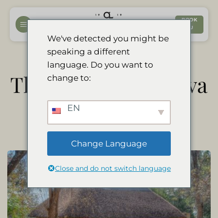
Fortsæt
til
BOOK
NU
indhold
We've detected you might be
speaking a different
language. Do you want to
The Rooms at Divava
change to:
Okavango
EN
Change Language
Close and do not switch language