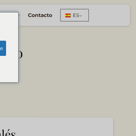
servas
Contacto
ES
ango
e
lés