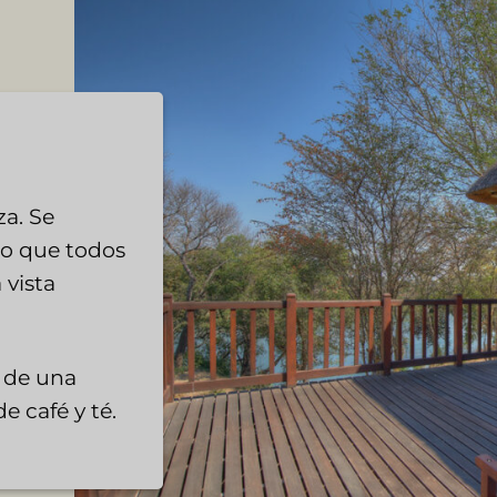
za. Se
lo que todos
 vista
r de una
e café y té.