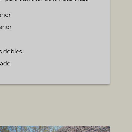
rior
rior
s dobles
rado