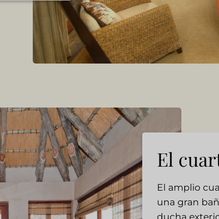
El cuar
El amplio cu
una gran bañ
ducha exterio