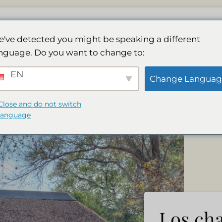
Albergue
Spa
Galería
Actividades
Re
've detected you might be speaking a different
nguage. Do you want to change to:
EN
 Rooms at Divava Okav
Change Languag
Close and do not switch
language
Los cha