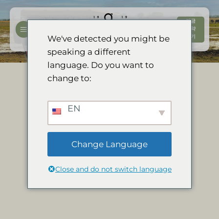
콘
텐
지금
예약
츠
하기
We've detected you might be
로
speaking a different
건
language. Do you want to
너
change to:
뛰
기
EN
Change Language
Close and do not switch language