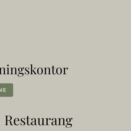
kningskontor
NE
Restaurang