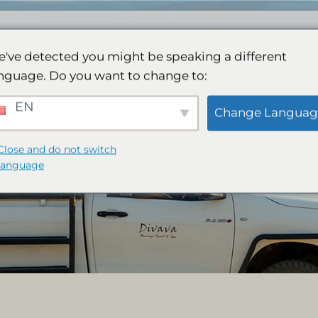
Lodge
Spa
Galleri
Aktiviteter
Bok
've detected you might be speaking a different
nguage. Do you want to change to:
EN
Change Languag
Close and do not switch
language