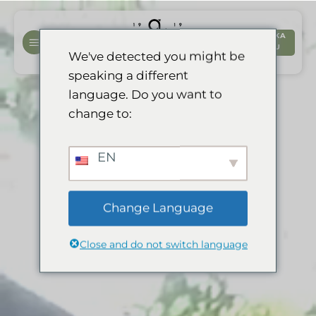
Hoppa
till
BOKA
innehåll
NU
We've detected you might be
speaking a different
language. Do you want to
change to:
EN
Change Language
Close and do not switch language