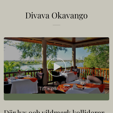
Divava Okavango
Titta på videon
Där lyx och vildmark kolliderar