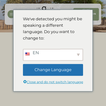
İçeriğe
atla
ŞIMDI
REZERVASYON
YAPTIRIN
We've detected you might be
speaking a different
language. Do you want to
change to:
EN
Change Language
Close and do not switch language