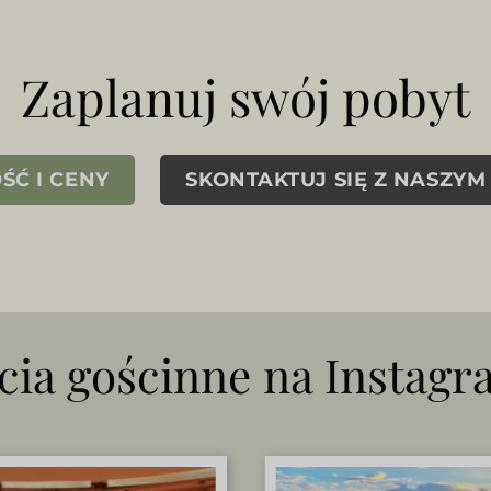
Zaplanuj swój pobyt
Ć I CENY
SKONTAKTUJ SIĘ Z NASZYM
cia gościnne na Instagr