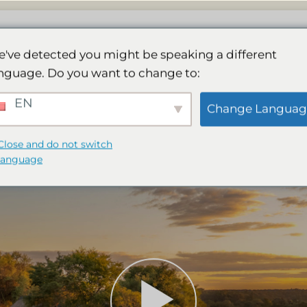
Lodge
Spa
Galeria
Działania
Rez
've detected you might be speaking a different
nguage. Do you want to change to:
EN
Change Languag
Close and do not switch
language