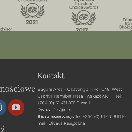
Kontakt
znościowe
Bagani Area – Okavango River C48, West
Caprivi, Namibia
Trasa i wskazówki →
Tel:
+264 (0) 61 431 8111
E-mail:
Divava.Res@ol.na
Biuro rezerwacji:
Tel:
+264 (0) 61 431 8111
E-
mail:
Divava.Res@ol.na
dź