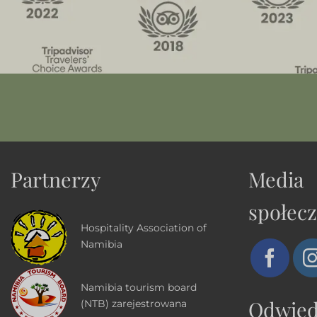
Partnerzy
Media
społec
Hospitality Association of
Namibia
Namibia tourism board
Odwie
(NTB) zarejestrowana