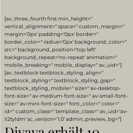
[av_three_fourth first min_height="
vertical_alignment=" space=" custom_margin="
margin='0px' padding='0px' border="
border_color=" radius='0px' background_color="
src=" background_position='top left'
background_repeat='no-repeat' animation="
mobile_breaking=" mobile_display=" av_uid="]
[av_textblock textblock_styling_align="
textblock_styling=" textblock_styling_gap="
textblock_styling_mobile=" size=" av-desktop-
font-size=" av-medium-font-size=" av-small-font-
size=" av-mini-font-size=" font_color=" color="
id=" custom_class=" template_class=" av_uid='av-
li2tyldm' sc_version='1.0′ admin_preview_bg="]
Divava erhält 10