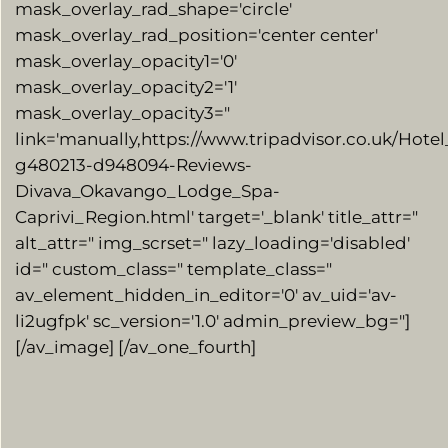
mask_overlay_rad_shape='circle'
mask_overlay_rad_position='center center'
mask_overlay_opacity1='0′
mask_overlay_opacity2='1′
mask_overlay_opacity3="
link='manually,https://www.tripadvisor.co.uk/Hote
g480213-d948094-Reviews-
Divava_Okavango_Lodge_Spa-
Caprivi_Region.html' target='_blank' title_attr="
alt_attr=" img_scrset=" lazy_loading='disabled'
id=" custom_class=" template_class="
av_element_hidden_in_editor='0′ av_uid='av-
li2ugfpk' sc_version='1.0′ admin_preview_bg="]
[/av_image] [/av_one_fourth]