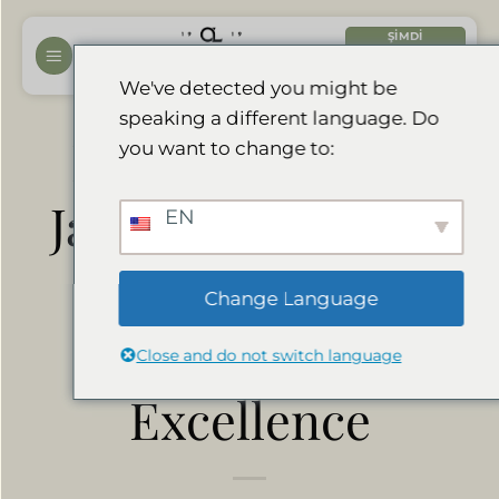
İçeriğe
ŞIMDI
atla
REZERVASYON
YAPTIRIN
We've detected you might be
speaking a different language. Do
Divava erhält 10
you want to change to:
Jahre in Folge das
EN
Tripadvisor
Change Language
Certificate of
Close and do not switch language
Excellence