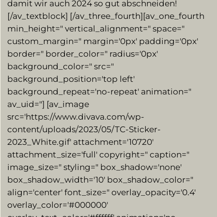
damit wir auch 2024 so gut abschneiden!
[/av_textblock] [/av_three_fourth][av_one_fourth
min_height=" vertical_alignment=" space="
custom_margin=" margin='0px' padding='0px'
border=" border_color=" radius='0px'
background_color=" src="
background_position='top left'
background_repeat='no-repeat' animation="
av_uid="] [av_image
src='https://www.divava.com/wp-
content/uploads/2023/05/TC-Sticker-
2023_White.gif' attachment='10720′
attachment_size='full' copyright=" caption="
image_size=" styling=" box_shadow='none'
box_shadow_width='10' box_shadow_color="
align='center' font_size=" overlay_opacity='0.4′
overlay_color='#000000′