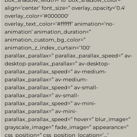
align=’center’ font_size=” overlay_opacity=’0.4′
overlay_color=’#000000′
overlay_text_color=’#ffffff’ animation=’no-
animation’ animation_duration=”
animation_custom_bg_color=”
animation_z_index_curtain=’100′
parallax_parallax=” parallax_parallax_speed=” av-
desktop-parallax_parallax=” av-desktop-
parallax_parallax_speed=” av-medium-
parallax_parallax=” av-medium-
parallax_parallax_speed=” av-small-
parallax_parallax=” av-small-
parallax_parallax_speed=” av-mini-
parallax_parallax=” av-mini-
parallax_parallax_speed=” hover=” blur_image=”
grayscale_image=” fade_image=” appearance=”
css_position=” css_position_location=’,,,’