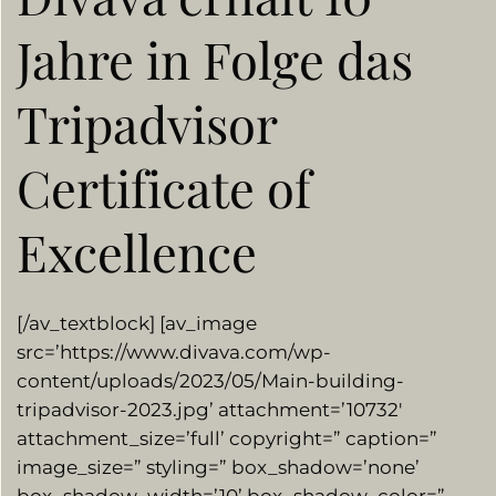
Jahre in Folge das
Tripadvisor
Certificate of
Excellence
[/av_textblock] [av_image
src=’https://www.divava.com/wp-
content/uploads/2023/05/Main-building-
tripadvisor-2023.jpg’ attachment=’10732′
attachment_size=’full’ copyright=” caption=”
image_size=” styling=” box_shadow=’none’
box_shadow_width=’10’ box_shadow_color=”