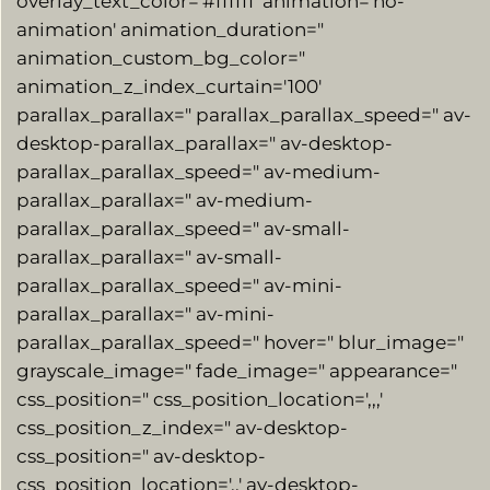
overlay_text_color='#ffffff' animation='no-
animation' animation_duration="
animation_custom_bg_color="
animation_z_index_curtain='100′
parallax_parallax=" parallax_parallax_speed=" av-
desktop-parallax_parallax=" av-desktop-
parallax_parallax_speed=" av-medium-
parallax_parallax=" av-medium-
parallax_parallax_speed=" av-small-
parallax_parallax=" av-small-
parallax_parallax_speed=" av-mini-
parallax_parallax=" av-mini-
parallax_parallax_speed=" hover=" blur_image="
grayscale_image=" fade_image=" appearance="
css_position=" css_position_location=',,,'
css_position_z_index=" av-desktop-
css_position=" av-desktop-
css_position_location=',,' av-desktop-