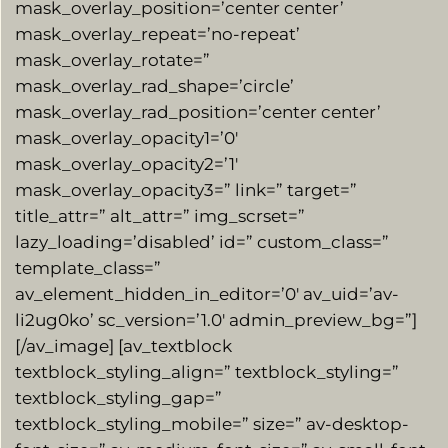
mask_overlay_position=’center center’
mask_overlay_repeat=’no-repeat’
mask_overlay_rotate=”
mask_overlay_rad_shape=’circle’
mask_overlay_rad_position=’center center’
mask_overlay_opacity1=’0′
mask_overlay_opacity2=’1′
mask_overlay_opacity3=” link=” target=”
title_attr=” alt_attr=” img_scrset=”
lazy_loading=’disabled’ id=” custom_class=”
template_class=”
av_element_hidden_in_editor=’0′ av_uid=’av-
li2ug0ko’ sc_version=’1.0′ admin_preview_bg=”]
[/av_image] [av_textblock
textblock_styling_align=” textblock_styling=”
textblock_styling_gap=”
textblock_styling_mobile=” size=” av-desktop-